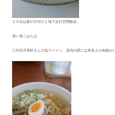
２９日は家の片付けと地下歩行空間散歩。
遅い昼ごはんは
三代目月見軒さんの塩ラーメン、店内の壁には有名人の色紙が