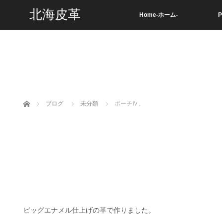
北海皮革
Home-ホーム-
P
ホーム
ブログ
未分類
ポーチⅣ。
ピッグエナメル仕上げの革で作りました。