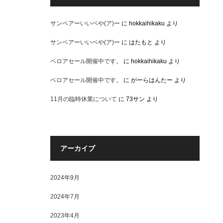
サンベアーいいベや(ア)ー
に
hokkaihikaku
より
サンベアーいいベや(ア)ー
に
はたもと
より
ベロアセール開催中です。
に
hokkaihikaku
より
ベロアセール開催中です。
に
がーらはんたー
より
11月の臨時休業について
に
73サン
より
アーカイブ
2024年9月
2024年7月
2023年4月