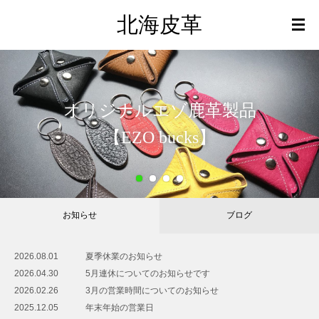
北海皮革
オリジナルエゾ鹿革製品
【EZO bucks】
2
3
4
お知らせ
ブログ
2026.08.01
夏季休業のお知らせ
2026.04.30
5月連休についてのお知らせです
2026.02.26
3月の営業時間についてのお知らせ
2025.12.05
年末年始の営業日