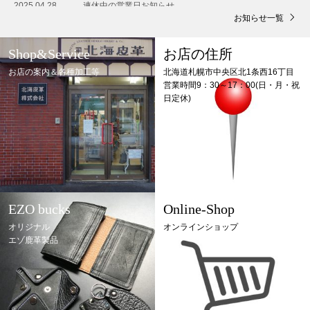
2025.04.28
連休中の営業日お知らせ
お知らせ一覧
Shop&Service
お店の住所
お店の案内＆各種加工等
北海道札幌市中央区北1条西16丁目
営業時間9：30～17：00(日・月・祝
日定休)
EZO bucks
Online-Shop
オリジナル
オンラインショップ
エゾ鹿革製品