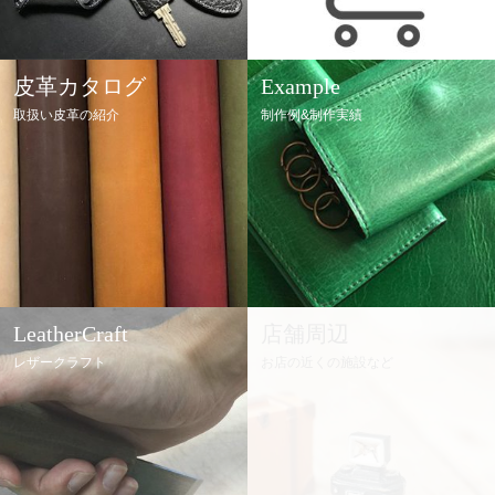
皮革カタログ
Example
取扱い皮革の紹介
制作例&制作実績
LeatherCraft
店舗周辺
レザークラフト
お店の近くの施設など