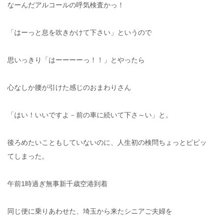
なーんだアルコールの呼気検査かっ！
「はーっと息を吹きかけて下さい」というので
思いっきり「はーーーーっ！！」とやったら
心なしか腰が引けた感じのおまわりさん
「はい！いいですよ－前の車に続いて下さ～い」と。
後ろめたいこともしていないのに、人生初の検問ちょっとビビッ
てしまった。
午前1時過ぎ無事新千歳空港到着
同じ便に乗りあわせた、埼玉から来たシニアご夫婦を