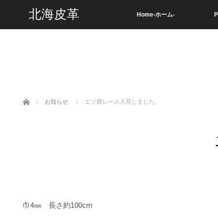
北海皮革
Home-ホーム-
P
ホーム
お知らせ
エゾ鹿レース入荷しました。
巾4㎜ 長さ約100cm